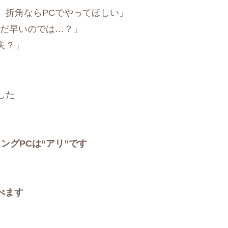
、折角ならPCでやってほしい」
まだ早いのでは…？」
夫？」
した
ングPCは“アリ”です
べます