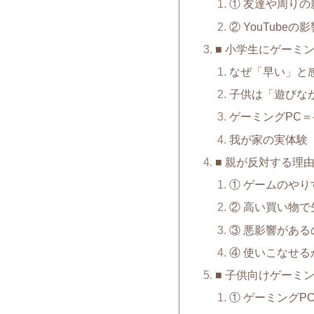
① 友達や周りの
② YouTubeの影
■ 小学生にゲーミ
なぜ「早い」と
子供は「遊びな
ゲーミングPC
我が家の実体験
■ 親が反対する理
① ゲームのやり
② 高い買い物
③ 悪影響がある
④ 使いこなせる
■ 子供向けゲーミ
① ゲーミングP