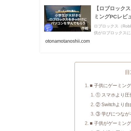
【ロブロックス
ミングPCレビ
ロブロックス（Rob
供がロブロックスに
otonamotanoshii.com
目
■ 子供にゲーミン
① スマホより圧
② Switchよ
③ 学びにつなが
■ 子供がゲーミン