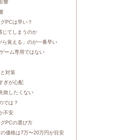
影響
響
ングPCは早い？
感じてしまうのか
がら覚える」のが一番早い
＝ゲーム専用ではない
由と対策
すぎが心配
で失敗したくない
のでは？
か不安
ングPCの選び方
Cの価格は7万〜20万円が目安