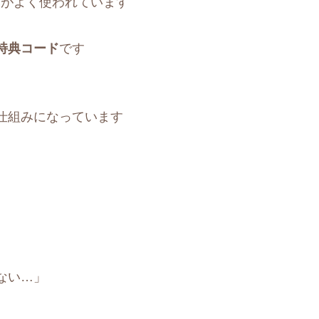
組みがよく使われています
特典コード
です
仕組みになっています
ない…」