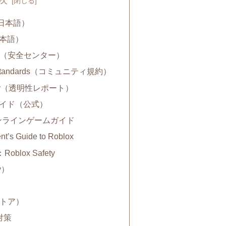
（日本語）
日本語）
enter（安全センター）
ty Standards（コミュニティ規約）
Safety（透明性レポート）
けガイド（公式）
rs：オンラインゲームガイド
t’s Guide to Roblox
t：Roblox Safety
ay）
）
式ストア）
対策