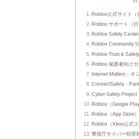
Roblox公式サイト
Roblox サポート（
Roblox Safety C
Roblox Communi
Roblox Trust & 
Roblox 保護者向
Internet Matte
ConnectSafely：Paren
Cyber Safety Projec
Roblox（Google Pl
Roblox（App Store
Roblox（Xbox公
警視庁サイバー犯罪