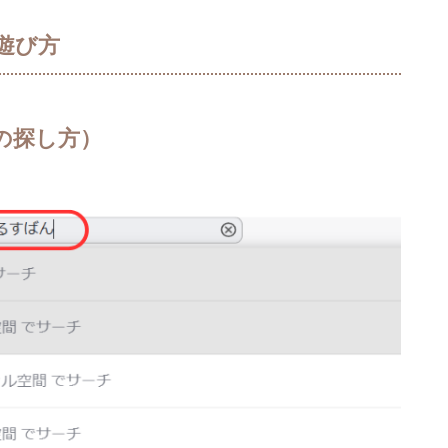
遊び方
の探し方）