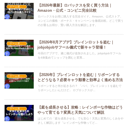
【2026年最新】ロバックスを安く買う方法｜
ゲーム攻略・解説
Amazon・公式・コンビニ完全比較
ロバックスをお得に購入する完全ガイド。Amazon、公式ストア、
コンビニの価格・ボーナス・キャンペーンを徹底比較。どこで買う
のが最もお得か、賢い購入方法を解説します。
【2026年8月アプデ】ブレインロットを盗む｜
ゲーム攻略・解説
jobjobjobサフール儀式で新キャラ登場！
今回のアプデで、遂に儀式が追加されました。jobjobjobサフール
を4体集めてショップを囲むと変異...
【2026年】ブレインロットを盗む｜リボーンする
ゲーム攻略・解説
とどうなる？必要キャラ順番と効率よく進める方法
リボーンすると何が起きるの？ 「パパ、ブレインロットを盗むで
リボーンしたいんだけど」 ロブロックスが...
【庭を成長させる】攻略：レインボーな作物はどう
ゲーム攻略・解説
やって育てる？変異と天気について解説
はじめての「庭を成長させる」でも安心！天気と変異のしくみをや
さしく解説します「レインボーな作物ってど...