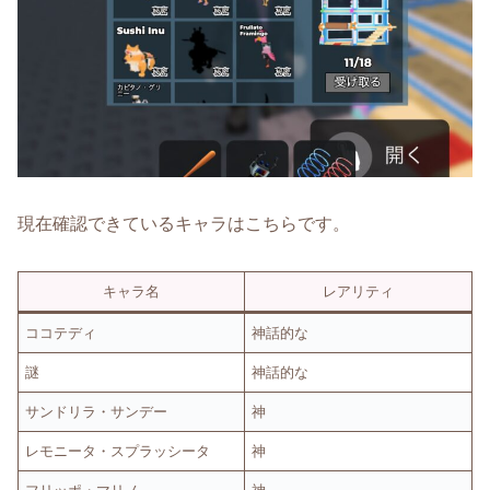
現在確認できているキャラはこちらです。
キャラ名
レアリティ
ココテディ
神話的な
謎
神話的な
サンドリラ・サンデー
神
レモニータ・スプラッシータ
神