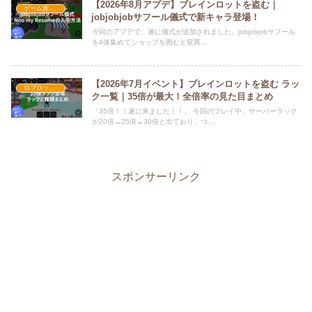
【2026年8月アプデ】ブレインロットを盗む｜
ゲーム攻略・解説
jobjobjobサフール儀式で新キャラ登場！
今回のアプデで、遂に儀式が追加されました。jobjobjobサフール
を4体集めてショップを囲むと変異...
【2026年7月イベント】ブレインロットを盗む ラッ
ロブロックス
ク一覧｜35倍が最大！全倍率の見た目まとめ
「35倍！！遂に来ました！！」 今回のプレイ中、サーバーラック
が20倍→25倍→30倍と出ており、つ...
スポンサーリンク