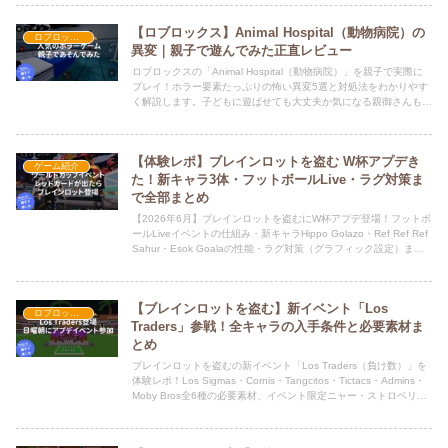
【ロブロックス】Animal Hospital（動物病院）の
ロブロックス
異変｜親子で遊んでみた正直レビュー
ロブロックスの「Animal Hospital（動物病院）」を親子で実際に
プレイ！ホラー要素たっぷりの怖い異変5選と対処法をわかりやす
く解説します。子どもに遊ばせても大丈夫か気になる親御さんも必
見です。
【体験レポ】ブレインロットを盗む W杯アプデき
ゲーム紹介
た！新キャラ3体・フットボールLive・ラグ対策ま
で全部まとめ
【2026年6月】ブレインロットを盗むにW杯アプデ登場！フットボ
ールLiveイベントの仕組み・新キャラHippo Golazo・Ref Ref Ref
Sahur・Esok Goalaの性能・ラグ対策（グラフィック設定）まで
実際にプレイしてスクショつきでまとめていきます。
【ブレインロットを盗む】新イベント「Los
ロブロックス
Traders」参戦！全キャラの入手条件と必要素材ま
とめ
ブレインロットを盗むの新イベント「Los Traders（負け数）」を
体験レポ！Los Sigmas・Cornis・Tangcitos・Tictacs・Admins・
Moby Bros全6種の必要素材、イベント限定ニャー・ストロベリー
のゾウ、ロバックス購入方法、ロスフルーツ問題までスクショつき
で解説します。