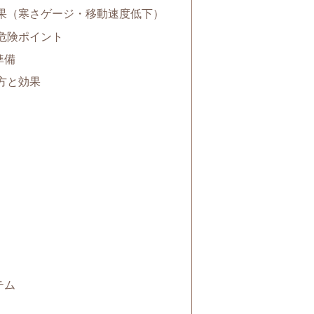
果（寒さゲージ・移動速度低下）
危険ポイント
準備
方と効果
テム