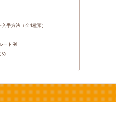
チ入手方法（全4種類）
ルート例
とめ