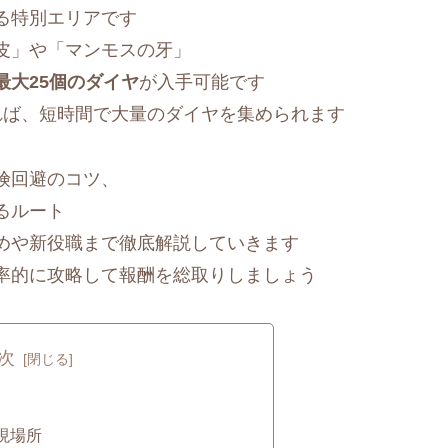
る特別エリアです
皮」や「マンモスの牙」
最大25個のダイヤ
が入手可能です
れば、短時間で大量のダイヤを集められます
険回避のコツ、
るルート
めや新役職まで徹底解説していきます
率的に攻略して報酬を総取りしましょう
次
現場所